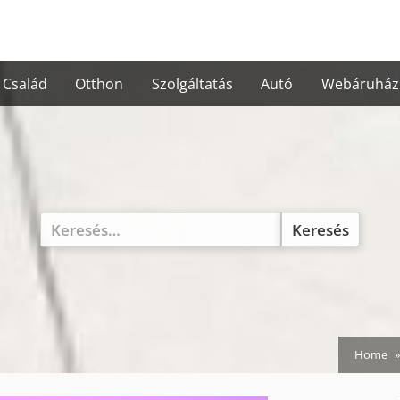
Család
Otthon
Szolgáltatás
Autó
Webáruház
Keresés:
Home