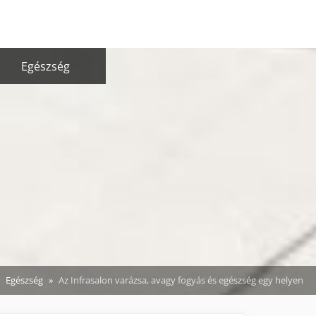
Egészség
Egészség
Az Infrasalon varázsa, avagy fogyás és egészség egy helyen