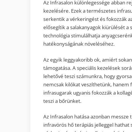
Az Infrasalon különlegessége abban rejl
kezelésére. Ezek a természetes infras
serkentik a vérkeringést és fokozzák 
elősegítik a salakanyagok kiürülését a 
technológia stimulálhatja anyagcserénk
hatékonyságának növeléséhez.
Az egyik leggyakoribb ok, amiért sokan 
támogatása. A speciális kezelések sorá
lehetővé teszi számunkra, hogy gyorsa
nemcsak kilókat veszíthetünk, hanem f
infrasugarak ugyanis fokozzák a kollag
teszi a bőrünket.
Az Infrasalon hatása azonban messze t
infravörös hő terápiás jelleggel hathat 