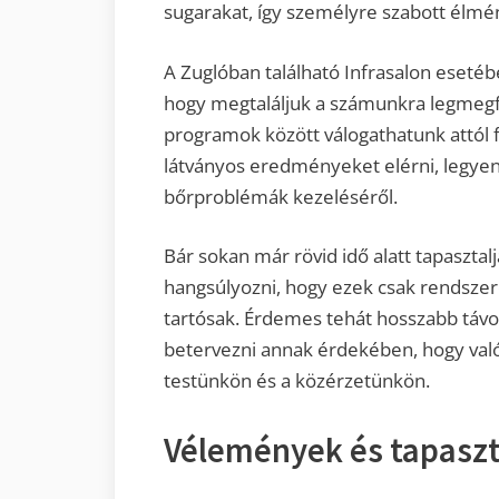
sugarakat, így személyre szabott élm
A Zuglóban található Infrasalon eseté
hogy megtaláljuk a számunkra legmegf
programok között válogathatunk attól
látványos eredményeket elérni, legyen
bőrproblémák kezeléséről.
Bár sokan már rövid idő alatt tapasztalj
hangsúlyozni, hogy ezek csak rendszer
tartósak. Érdemes tehát hosszabb távo
betervezni annak érdekében, hogy való
testünkön és a közérzetünkön.
Vélemények és tapaszt