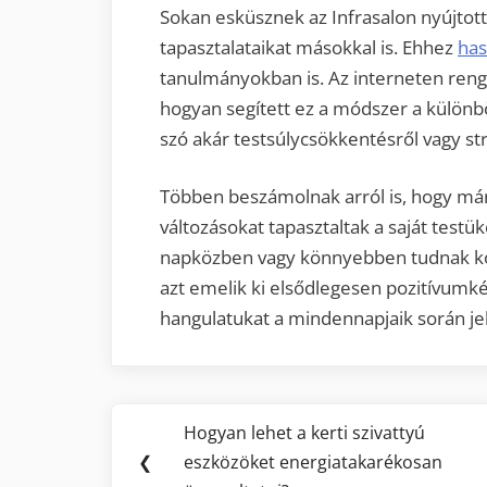
Sokan esküsznek az Infrasalon nyújtott
tapasztalataikat másokkal is. Ehhez
has
tanulmányokban is. Az interneten reng
hogyan segített ez a módszer a külön
szó akár testsúlycsökkentésről vagy st
Többen beszámolnak arról is, hogy má
változásokat tapasztaltak a saját test
napközben vagy könnyebben tudnak ko
azt emelik ki elsődlegesen pozitívumk
hangulatukat a mindennapjaik során jele
Bejegyzés
Hogyan lehet a kerti szivattyú
Previous
navigáció
❮
eszközöket energiatakarékosan
Post: