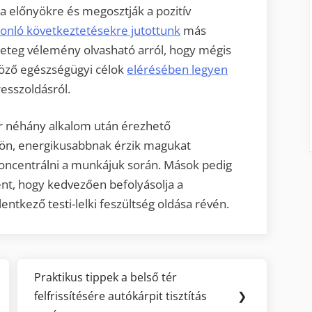
a előnyökre és megosztják a pozitív
onló következtetésekre jutottunk
más
eteg vélemény olvasható arról, hogy mégis
böző egészségügyi célok
elérésében legyen
resszoldásról.
r néhány alkalom után érezhető
ükön, energikusabbnak érzik magukat
ncentrálni a munkájuk során. Mások pedig
ént, hogy kedvezően befolyásolja a
ntkező testi-lelki feszültség oldása révén.
Praktikus tippek a belső tér
Next
felfrissítésére autókárpit tisztítás
❯
Post: