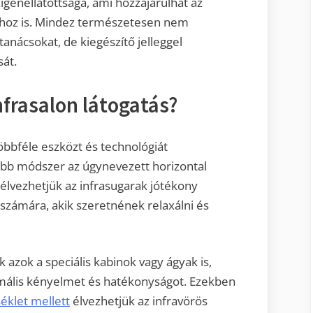
igénellátottsága, ami hozzájárulhat az
sához is. Mindez természetesen nem
tanácsokat, de kiegészítő jelleggel
sát.
frasalon látogatás?
többféle eszközt és technológiát
űbb módszer az úgynevezett horizontal
élvezhetjük az infrasugarak jótékony
számára, akik szeretnének relaxálni és
 azok a speciális kabinok vagy ágyak is,
mális kényelmet és hatékonyságot. Ezekben
klet mellett
élvezhetjük az infravörös