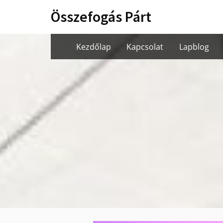
Skip
Összefogás Párt
to
content
Kezdőlap
Kapcsolat
Lapblog