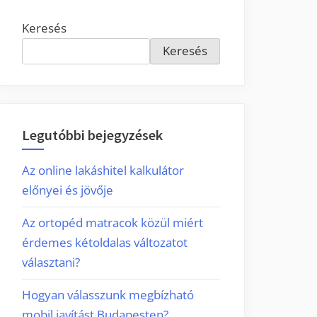
Keresés
Keresés
Legutóbbi bejegyzések
Az online lakáshitel kalkulátor
előnyei és jövője
Az ortopéd matracok közül miért
érdemes kétoldalas változatot
választani?
Hogyan válasszunk megbízható
mobil javítást Budapesten?