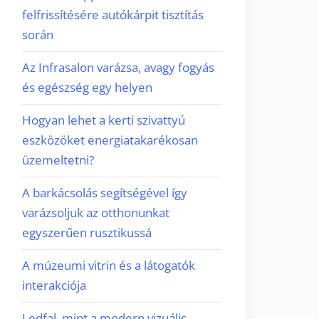
felfrissítésére autókárpit tisztítás
során
Az Infrasalon varázsa, avagy fogyás
és egészség egy helyen
Hogyan lehet a kerti szivattyú
eszközöket energiatakarékosan
üzemeltetni?
A barkácsolás segítségével így
varázsoljuk az otthonunkat
egyszerűen rusztikussá
A múzeumi vitrin és a látogatók
interakciója
Ledfal, mint a modern vizuális