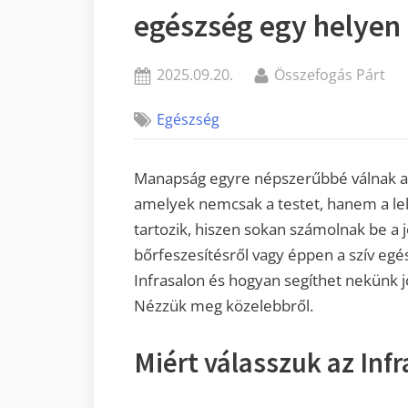
egészség egy helyen
Posted
By
2025.09.20.
Összefogás Párt
on
Egészség
Manapság egyre népszerűbbé válnak az 
amelyek nemcsak a testet, hanem a lelk
tartozik, hiszen sokan számolnak be a j
bőrfeszesítésről vagy éppen a szív egé
Infrasalon és hogyan segíthet nekünk 
Nézzük meg közelebbről.
Miért válasszuk az Infr