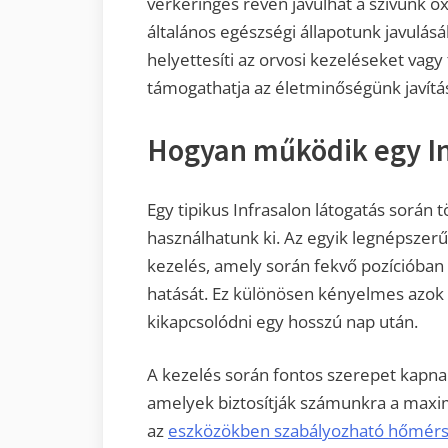
vérkeringés révén javulhat a szívünk ox
általános egészségi állapotunk javulá
helyettesíti az orvosi kezeléseket vagy 
támogathatja az életminőségünk javítá
Hogyan működik egy In
Egy tipikus Infrasalon látogatás során 
használhatunk ki. Az egyik legnépszer
kezelés, amely során fekvő pozícióban 
hatását. Ez különösen kényelmes azok 
kikapcsolódni egy hosszú nap után.
A kezelés során fontos szerepet kapnak
amelyek biztosítják számunkra a maxi
az
eszközökben szabályozható hőmérsé