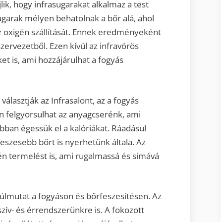
ik, hogy infrasugarakat alkalmaz a test
ugarak mélyen behatolnak a bőr alá, ahol
az oxigén szállítását. Ennek eredményeként
szervezetből. Ezen kívül az infravörös
et is, ami hozzájárulhat a fogyás
választják az Infrasalont, az a fogyás
n felgyorsulhat az anyagcserénk, ami
bban égessük el a kalóriákat. Ráadásul
eszesebb bőrt is nyerhetünk általa. Az
én termelést is, ami rugalmassá és simává
úlmutat a fogyáson és bőrfeszesítésen. Az
szív- és érrendszerünkre is. A fokozott