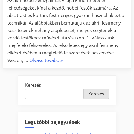
Az akril festészet izgalmas világa kimeríthetetlen
lehetőségeket kínál a kezdő, hobbi festők számára. Az
absztrakt és kortárs festmények gyakran használják ezt a
technikát. Az alábbiakban bemutatjuk az akril festmény
készítésének néhány alaplépését, melyek segítenek a
kezdő festőknek művészi utazásukon. 1. Válasszunk
megfelelő felszerelést Az első lépés egy akril festmény
elkészítésében a megfelelő felszerelések beszerzése.
„5
Vászon, …
Olvasd tovább
»
tipp
az
akril
Keresés
festmény
Keresés
készítéséhez
kezdőknek”
Legutóbbi bejegyzések