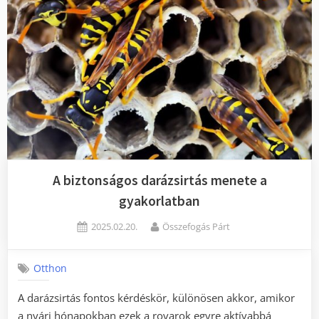
rendszeres
takarítás
fontossága”
A biztonságos darázsirtás menete a
gyakorlatban
Posted
By
2025.02.20.
Összefogás Párt
on
Otthon
A darázsirtás fontos kérdéskör, különösen akkor, amikor
a nyári hónapokban ezek a rovarok egyre aktívabbá