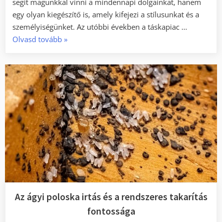
segít magunkkal vinni a mindennapi dolgainkat, hanem
egy olyan kiegészítő is, amely kifejezi a stílusunkat és a
személyiségünket. Az utóbbi években a táskapiac …
„Időtlen
Olvasd tovább
»
és
funkcionális
táska
alapdarabok”
Az ágyi poloska irtás és a rendszeres takarítás
fontossága