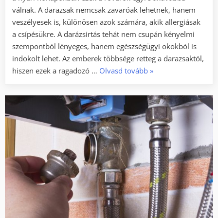
válnak. A darazsak nemcsak zavaróak lehetnek, hanem
veszélyesek is, különösen azok számára, akik allergiásak
a csípésükre. A darázsirtás tehát nem csupán kényelmi
szempontból lényeges, hanem egészségügyi okokból is
indokolt lehet. Az emberek többsége retteg a darazsaktól,
„A
hiszen ezek a ragadozó …
Olvasd tovább
»
biztonságos
darázsirtás
menete
a
gyakorlatban”