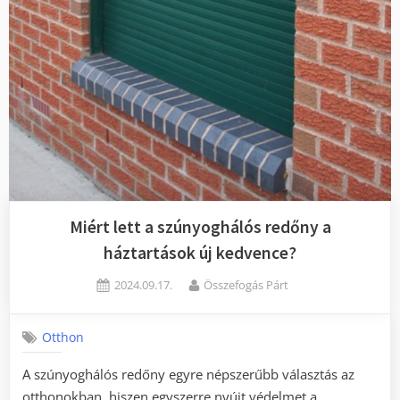
Miért lett a szúnyoghálós redőny a
háztartások új kedvence?
Posted
By
2024.09.17.
Összefogás Párt
on
Otthon
A szúnyoghálós redőny egyre népszerűbb választás az
otthonokban, hiszen egyszerre nyújt védelmet a