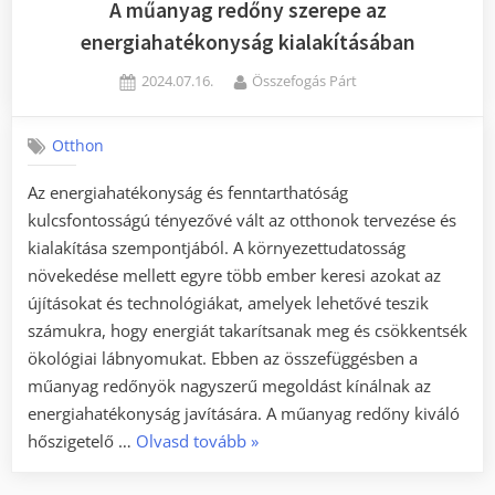
A műanyag redőny szerepe az
energiahatékonyság kialakításában
Posted
By
2024.07.16.
Összefogás Párt
on
Otthon
Az energiahatékonyság és fenntarthatóság
kulcsfontosságú tényezővé vált az otthonok tervezése és
kialakítása szempontjából. A környezettudatosság
növekedése mellett egyre több ember keresi azokat az
újításokat és technológiákat, amelyek lehetővé teszik
számukra, hogy energiát takarítsanak meg és csökkentsék
ökológiai lábnyomukat. Ebben az összefüggésben a
műanyag redőnyök nagyszerű megoldást kínálnak az
energiahatékonyság javítására. A műanyag redőny kiváló
„A
hőszigetelő …
Olvasd tovább
»
műanyag
redőny