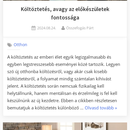
Költöztetés, avagy az előkészületek
fontossága
Posted
By
2024.08.24.
Összefogás Párt
on
Otthon
A költöztetés az emberi élet egyik legizgalmasabb és
egyben legstresszesebb eseményei közé tartozik. Legyen
szó új otthonba költözésről, vagy akár csak kisebb
költöztetésről, a folyamat mindig számtalan kihívást
jelent. A költöztetés során nemcsak fizikailag kell
helytállnunk, hanem mentálisan és érzelmileg is fel kell
készülnünk az új kezdetre. Ebben a cikkben részletesen
„Költözt
bemutatjuk a költöztetés különböző …
Olvasd tovább
»
avagy
az
előkész