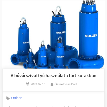
szerepe
az
energiahatékonyság
kialakításában”
A búvárszivattyú használata fúrt kutakban
Posted
By
2024.07.16.
Összefogás Párt
on
Otthon