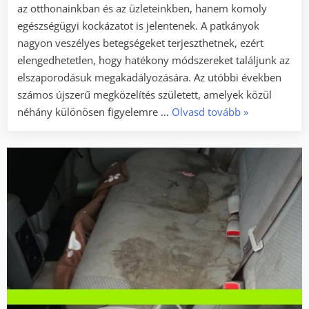
az otthonainkban és az üzleteinkben, hanem komoly
egészségügyi kockázatot is jelentenek. A patkányok
nagyon veszélyes betegségeket terjeszthetnek, ezért
elengedhetetlen, hogy hatékony módszereket találjunk az
elszaporodásuk megakadályozására. Az utóbbi években
számos újszerű megközelítés született, amelyek közül
„Innovatív
néhány különösen figyelemre …
Olvasd tovább
»
megoldások
a
patkányirtás
terén”