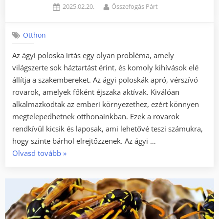
Posted
By
2025.02.20.
Összefogás Párt
on
Otthon
Az ágyi poloska irtás egy olyan probléma, amely
világszerte sok háztartást érint, és komoly kihívások elé
állítja a szakembereket. Az ágyi poloskák apró, vérszívó
rovarok, amelyek főként éjszaka aktívak. Kiválóan
alkalmazkodtak az emberi környezethez, ezért könnyen
megtelepedhetnek otthonainkban. Ezek a rovarok
rendkívül kicsik és laposak, ami lehetővé teszi számukra,
hogy szinte bárhol elrejtőzzenek. Az ágyi …
„Az
Olvasd tovább
»
ágyi
poloska
irtás
és
a