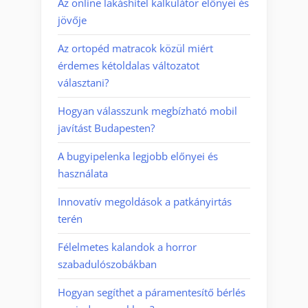
Az online lakáshitel kalkulátor előnyei és
jövője
Az ortopéd matracok közül miért
érdemes kétoldalas változatot
választani?
Hogyan válasszunk megbízható mobil
javítást Budapesten?
A bugyipelenka legjobb előnyei és
használata
Innovatív megoldások a patkányirtás
terén
Félelmetes kalandok a horror
szabadulószobákban
Hogyan segíthet a páramentesítő bérlés