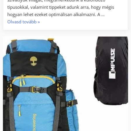
típusokkal, valamint tippeket adunk arra, hogy mégis
hogyan lehet ezeket optimálisan alkalmazni. A …
„Hogyan
Olvasd tovább
»
lehet
a
kerti
szivattyú
eszközöket
energiatakarékosan
üzemeltetni?”