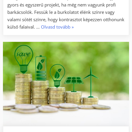
gyors és egyszerű projekt, ha még nem vagyunk profi
barkácsolók. Fessük le a burkolatot élénk színre vagy
valami sötét színre, hogy kontrasztot képezzen otthonunk
„Ablak
külső falaival. …
Olvasd tovább
»
dekor
kültéri
díszléc
segítségével”