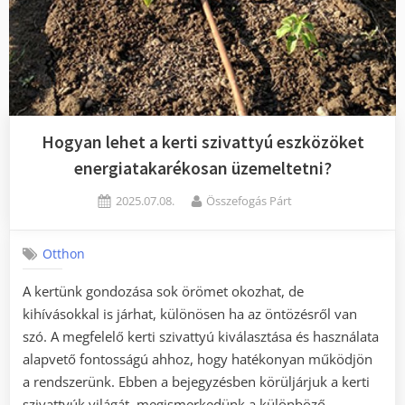
Hogyan lehet a kerti szivattyú eszközöket
energiatakarékosan üzemeltetni?
Posted
By
2025.07.08.
Összefogás Párt
on
Otthon
A kertünk gondozása sok örömet okozhat, de
kihívásokkal is járhat, különösen ha az öntözésről van
szó. A megfelelő kerti szivattyú kiválasztása és használata
alapvető fontosságú ahhoz, hogy hatékonyan működjön
a rendszerünk. Ebben a bejegyzésben körüljárjuk a kerti
szivattyúk világát, megismerkedünk a különböző