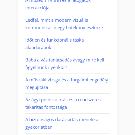
A múzeumi vitrin és a látogatók
interakciója
Ledfal, mint a modern vizuális
kommunikáció egy hatékony eszköze
Időtlen és funkcionális táska
alapdarabok
Baba alvás tanácsadás avagy mire kell
figyelnünk ilyenkor?
A műszaki vizsga és a forgalmi engedély
megújítása
Az ágyi poloska irtás és a rendszeres
takarítás fontossága
A biztonságos darázsirtás menete a
gyakorlatban