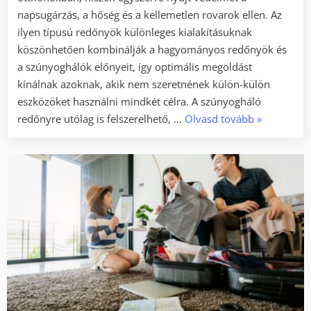
napsugárzás, a hőség és a kellemetlen rovarok ellen. Az
ilyen típusú redőnyök különleges kialakításuknak
köszönhetően kombinálják a hagyományos redőnyök és
a szúnyoghálók előnyeit, így optimális megoldást
kínálnak azoknak, akik nem szeretnének külön-külön
eszközöket használni mindkét célra. A szúnyogháló
„Miért
redőnyre utólag is felszerelhető, …
Olvasd tovább
»
lett
a
szúnyoghál
redőny
a
háztartások
új
kedvence?”