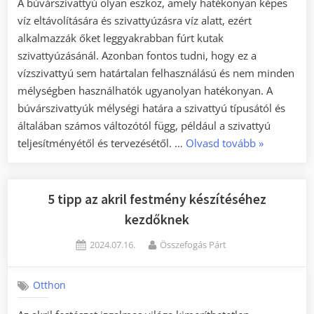
A búvárszivattyú olyan eszköz, amely hatékonyan képes
víz eltávolítására és szivattyúzásra víz alatt, ezért
alkalmazzák őket leggyakrabban fúrt kutak
szivattyúzásánál. Azonban fontos tudni, hogy ez a
vízszivattyú sem határtalan felhasználású és nem minden
mélységben használhatók ugyanolyan hatékonyan. A
búvárszivattyúk mélységi határa a szivattyú típusától és
általában számos változótól függ, például a szivattyú
„A
teljesítményétől és tervezésétől. …
Olvasd tovább
»
búvárszivat
használata
fúrt
5 tipp az akril festmény készítéséhez
kutakban”
kezdőknek
Posted
By
2024.07.16.
Összefogás Párt
on
Otthon