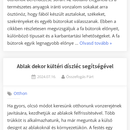
természetes anyagok iránti vonzalom sokakat arra
ösztönöz, hogy fából készült asztalokat, székeket,
szekrényeket és egyéb bútorokat válasszanak. Ebben a
cikkben részletesen megvizsgáljuk a fa bútorok előnyeit,
különböző típusait és a karbantartási lehetőségeket. A fa
„A
bútorok egyik legnagyobb előnye …
Olvasd tovább
»
fa
bútor
varázsa
Ablak dekor kültéri díszléc segítségével
és
Posted
By
2024.07.16.
Összefogás Párt
előnyei”
on
Otthon
Ha gyors, olcsó módot keresünk otthonunk vonzerejének
javítására, kezdhetjük az ablakok felfrissítésével. Több
trükköt is alkalmazhatunk, ha már meguntuk a külső
designt az ablakoknál és környezetükön. A festés egy