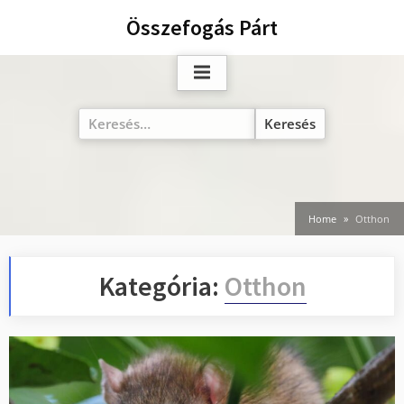
Skip
Összefogás Párt
to
content
Keresés:
Home
Otthon
Kategória:
Otthon