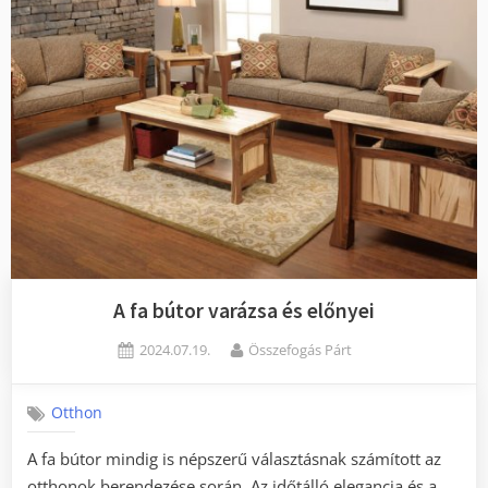
fontoss
A fa bútor varázsa és előnyei
Posted
By
2024.07.19.
Összefogás Párt
on
Otthon
A fa bútor mindig is népszerű választásnak számított az
otthonok berendezése során. Az időtálló elegancia és a