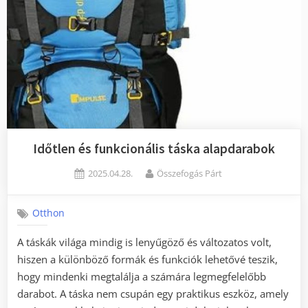
Időtlen és funkcionális táska alapdarabok
Posted
By
2025.04.28.
Összefogás Párt
on
Otthon
A táskák világa mindig is lenyűgöző és változatos volt,
hiszen a különböző formák és funkciók lehetővé teszik,
hogy mindenki megtalálja a számára legmegfelelőbb
darabot. A táska nem csupán egy praktikus eszköz, amely