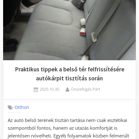
Praktikus tippek a belső tér felfrissítésére
autókárpit tisztítás során
Posted
By
2025.10.30.
Összefogás Párt
on
Otthon
Az autó belső terének tisztán tartása nem csak esztétikai
szempontból fontos, hanem az utazás komfortját is
jelentősen növelheti. Egyéb folyamatok közben felmerült