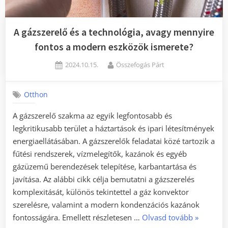
A gázszerelő és a technológia, avagy mennyire
fontos a modern eszközök ismerete?
Posted
By
2024.10.15.
Összefogás Párt
on
Otthon
A gázszerelő szakma az egyik legfontosabb és
legkritikusabb terület a háztartások és ipari létesítmények
energiaellátásában. A gázszerelők feladatai közé tartozik a
fűtési rendszerek, vízmelegítők, kazánok és egyéb
gázüzemű berendezések telepítése, karbantartása és
javítása. Az alábbi cikk célja bemutatni a gázszerelés
komplexitását, különös tekintettel a gáz konvektor
szerelésre, valamint a modern kondenzációs kazánok
„A
fontosságára. Emellett részletesen …
Olvasd tovább
»