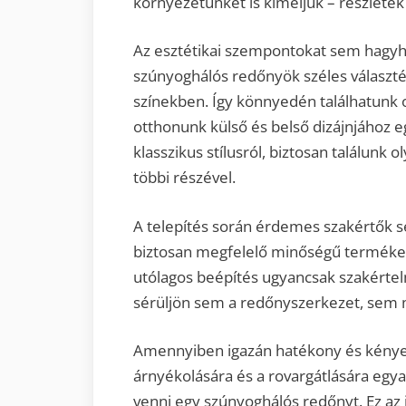
környezetünket is kíméljük – részlete
Az esztétikai szempontokat sem hagyh
szúnyoghálós redőnyök széles választé
színekben. Így könnyedén találhatunk o
otthonunk külső és belső dizájnjához 
klasszikus stílusról, biztosan találunk
többi részével.
A telepítés során érdemes szakértők s
biztosan megfelelő minőségű terméket 
utólagos beépítés ugyancsak szakérte
sérüljön sem a redőnyszerkezet, sem m
Amennyiben igazán hatékony és kény
árnyékolására és a rovargátlására egy
venni egy szúnyoghálós redőnyt. Ez az 