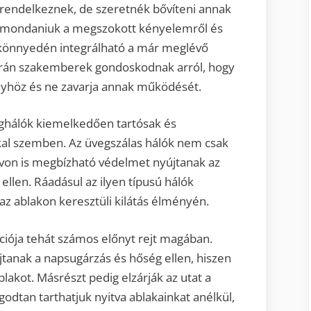
rendelkeznek, de szeretnék bővíteni annak
 lemondaniuk a megszokott kényelemről és
 könnyedén integrálható a már meglévő
során szakemberek gondoskodnak arról, hogy
őnyhöz és ne zavarja annak működését.
oghálók kiemelkedően tartósak és
kkal szemben. Az üvegszálas hálók nem csak
távon is megbízható védelmet nyújtanak az
llen. Ráadásul az ilyen típusú hálók
az ablakon keresztüli kilátás élményén.
iója tehát számos előnyt rejt magában.
anak a napsugárzás és hőség ellen, hiszen
lakot. Másrészt pedig elzárják az utat a
godtan tarthatjuk nyitva ablakainkat anélkül,