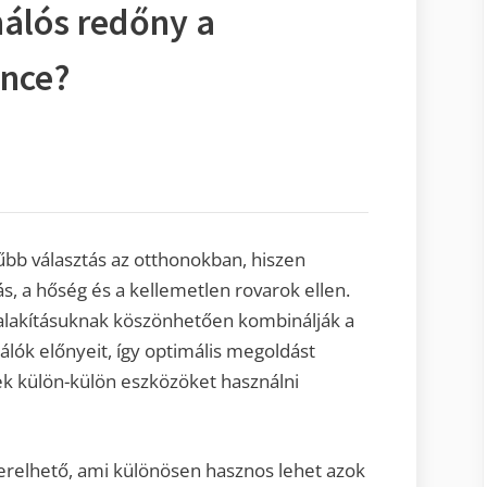
hálós redőny a
ence?
bb választás az otthonokban, hiszen
, a hőség és a kellemetlen rovarok ellen.
ialakításuknak köszönhetően kombinálják a
ók előnyeit, így optimális megoldást
k külön-külön eszközöket használni
zerelhető, ami különösen hasznos lehet azok