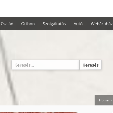
Család
Otthon
Szolgáltatás
Autó
Webáruház
Keresés:
Home