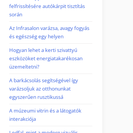
felfrissítésére autókárpit tisztítás
során
Az Infrasalon varázsa, avagy fogyás
és egészség egy helyen
Hogyan lehet a kerti szivattyú
eszközöket energiatakarékosan
üzemeltetni?
A barkácsolás segítségével így
varázsoljuk az otthonunkat
egyszerűen rusztikussá
A múzeumi vitrin és a látogatók
interakciója
Ledfal, mint a modern vizuális