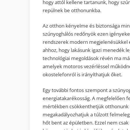
hogy attól kellene tartanunk, hogy sz
repülnek be otthonunkba.
Az otthon kényelme és biztonsága min
szúnyoghálós redőnyök ezen igényeket 
rendszerek modern megjelenésükkel és
ahhoz, hogy lakásunk igazi menedék legye
technológiai megoldások révén ma már 
amelyek motoros vezérléssel működnek,
okostelefonról is irányíthatjuk őket.
Egy további fontos szempont a szúnyog
energiatakarékosság. A megfelelően fe
mértékben csökkenthetjük otthonunk e
megakadályozhatjuk a túlzott felmeleg
hőt bent az épületben. Ezzel nem csa