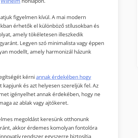
k
Wilhelm
honlapon.
atjuk figyelmen kívül. A mai modern
kban érhetők el különböző stílusokban és
lyat, amely tökéletesen illeszkedik
egyaránt. Legyen szó minimalista vagy éppen
 olyan modellt, amely harmonizál házunk
egítségét kérni
annak érdekében hogy
kapjunk és azt helyesen szereljük fel. Az
lmet igényelhet annak érdekében, hogy ne
aga az ablak vagy ajtókeret.
elmes megoldást keresünk otthonunk
aránt, akkor érdemes komolyan fontolóra
innovatív rendszer egyszerre biztosítja