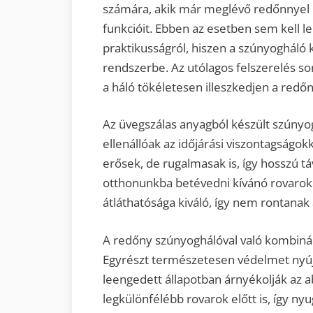
számára, akik már meglévő redőnnyel 
funkcióit. Ebben az esetben sem kell
praktikusságról, hiszen a szúnyogháló
rendszerbe. Az utólagos felszerelés 
a háló tökéletesen illeszkedjen a red
Az üvegszálas anyagból készült szúny
ellenállóak az időjárási viszontagságo
erősek, de rugalmasak is, így hosszú 
otthonunkba betévedni kívánó rovarok e
átláthatósága kiváló, így nem rontanak 
A redőny szúnyoghálóval való kombinác
Egyrészt természetesen védelmet nyújt
leengedett állapotban árnyékolják az ab
legkülönfélébb rovarok előtt is, így nyu