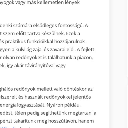
únyogok vagy más kellemetlen lények
denki számára elsődleges fontosságú. A
szem előtt tartva készülnek. Ezek a
 praktikus funkcióikkal hozzájárulnak
n a külvilág zajai és zavarai elől. A fejlett
olyan redőnyöket is találhatunk a piacon,
 így akár távirányítóval vagy
hálós redőnyök mellett való döntéskor az
lszerelt és használt redőnyökkel jelentős
nergiafogyasztását. Nyáron például
edést, télen pedig segíthetünk megtartani a
k pénzt takarítunk meg hosszútávon, hanem