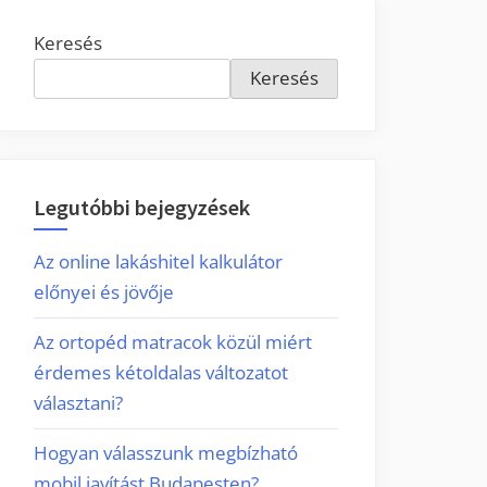
Keresés
Keresés
Legutóbbi bejegyzések
Az online lakáshitel kalkulátor
előnyei és jövője
Az ortopéd matracok közül miért
érdemes kétoldalas változatot
választani?
Hogyan válasszunk megbízható
mobil javítást Budapesten?