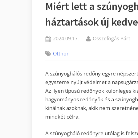
Miért lett a szúnyog
háztartások új kedv
Posted
By
2024.09.17.
Összefogás Párt
on
Otthon
A szúnyoghálós redőny egyre népszerű
egyszerre nyújt védelmet a napsugárzás
Az ilyen típusú redőnyök különleges k
hagyományos redőnyök és a szúnyoghál
kínálnak azoknak, akik nem szeretnéne
mindkét célra.
A szúnyogháló redőnyre utólag is fels