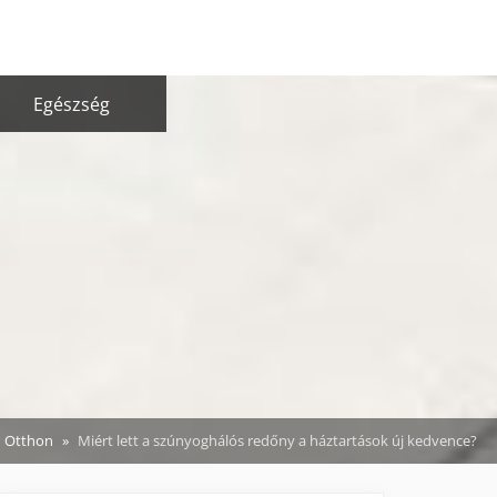
Egészség
Otthon
Miért lett a szúnyoghálós redőny a háztartások új kedvence?