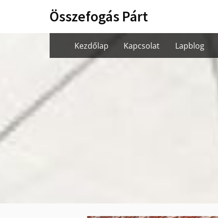
Skip
Összefogás Párt
to
content
Kezdőlap
Kapcsolat
Lapblog