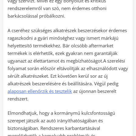
vagy szervizt. Mivel ez egy bonyolult és kritikus
rendszerelemről van szó, nem érdemes otthoni
barkácsolással próbálkozni.
A cseréhez szükséges alkatrészek beszerzésekor érdemes
ragaszkodni a gyári minőséghez vagy ismert márkájú
helyettesítő termékekhez. Bár olcsóbb aftermarket
termékek is elérhetők, ezek gyakran nem garantálják
ugyanazt az élettartamot és megbízhatóságot.A szerelési
folyamat során először eltávolítják az elhasználódott vagy
sérült alkatrészeket. Ezt követően kerül sor az új
alkatrészek beszerelésére és beállítására. Végül pedig
alaposan ellenőrzik és tesztelik
az újonnan beszerelt
rendszert.
Elmondhatjuk, hogy a kormánymű kulcsfontosságú
szerepet játszik az autó irányíthatóságában és
biztonságában. Rendszeres karbantartásával
megelőzhetők a komolyabb problémák és