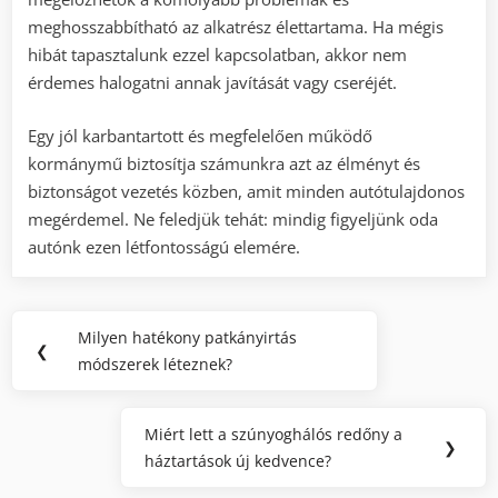
meghosszabbítható az alkatrész élettartama. Ha mégis
hibát tapasztalunk ezzel kapcsolatban, akkor nem
érdemes halogatni annak javítását vagy cseréjét.
Egy jól karbantartott és megfelelően működő
kormánymű biztosítja számunkra azt az élményt és
biztonságot vezetés közben, amit minden autótulajdonos
megérdemel. Ne feledjük tehát: mindig figyeljünk oda
autónk ezen létfontosságú elemére.
Bejegyzés
Milyen hatékony patkányirtás
Previous
❮
navigáció
módszerek léteznek?
Post:
Miért lett a szúnyoghálós redőny a
Next
❯
háztartások új kedvence?
Post: