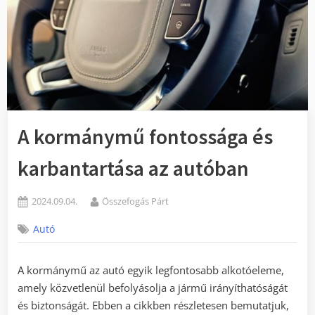
A kormánymű fontossága és
karbantartása az autóban
Posted
By
2024.09.04.
Összefogás Párt
on
Autó
A kormánymű az autó egyik legfontosabb alkotóeleme,
amely közvetlenül befolyásolja a jármű irányíthatóságát
és biztonságát. Ebben a cikkben részletesen bemutatjuk,