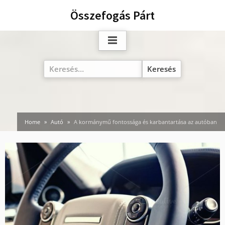
Skip
Összefogás Párt
to
content
Keresés:
Home
Autó
A kormánymű fontossága és karbantartása az autóban