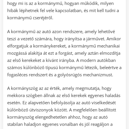
hogy mi is az a kormánymű, hogyan működik, milyen
hibák léphetnek fel vele kapcsolatban, és mit kell tudni a
kormánymű cseréjéről.
A kormánymű az autó azon rendszere, amely lehetővé
teszi a vezető számára, hogy irányítsa a járművet. Amikor
elforgatjuk a kormánykereket, a kormánymű mechanikai
mozgássá alakítja át ezt a forgást, amely aztán elmozdítja
az első kerekeket a kívánt irányba. A modern autókban
számos különböző típusú kormánymű létezik, beleértve a
fogasléces rendszert és a golyósrúgós mechanizmust.
A kormányszög az az érték, amely megmutatja, hogy
mekkora szögben állnak az első kerekek egyenes haladás
esetén. Ez alapvetően befolyásolja az autó viselkedését
különböző útviszonyok között. A megfelelően beállított
kormányszög elengedhetetlen ahhoz, hogy az autó
stabilan haladjon egyenes vonalban és jól reagáljon a