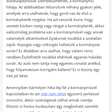
autótulajdonosok szembesülhetnek, a kormánymű
hibája. Az alábbiakban felsorolunk néhány gyakori jelet,
amelyek arra utalhatnak, hogy gond van.Az első a
kormánykerék rezgése. Ha azt vesszük észre, hogy
vezetés közben rezeg vagy rángat a kormánykerék, akkor
valószínűleg probléma van a kormányművel vagy annak
valamelyik alkatrészével.Gyakoriak továbbá a szokatlan
zajok. Kopogás vagy csikorgás hallatszik a kormányzás
során? Ez általában arra utalhat, hogy valami nincs
rendben.Észlelhetők továbbá eltérések egyenes haladás
során. Az autó nem tartja meg egyenes vonalát anélkül,
hogy folyamatosan korrigálni kellene? Ez is bizony egy
intő jel lehet.
Amennyiben bármilyen hiba lép fel a kormányművel
kapcsolatban és azt
már nem lehet
egyszerű javítással
orvosolni, akkor szükségessé válhat annak cseréje.
Először is fontos kiválasztani egy megbízható szerelőt