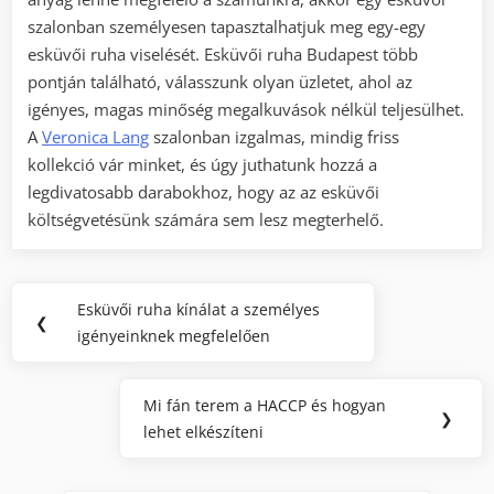
szalonban személyesen tapasztalhatjuk meg egy-egy
esküvői ruha viselését. Esküvői ruha Budapest több
pontján található, válasszunk olyan üzletet, ahol az
igényes, magas minőség megalkuvások nélkül teljesülhet.
A
Veronica Lang
szalonban izgalmas, mindig friss
kollekció vár minket, és úgy juthatunk hozzá a
legdivatosabb darabokhoz, hogy az az esküvői
költségvetésünk számára sem lesz megterhelő.
Bejegyzés
Esküvői ruha kínálat a személyes
Previous
❮
navigáció
igényeinknek megfelelően
Post:
Mi fán terem a HACCP és hogyan
Next
❯
lehet elkészíteni
Post: