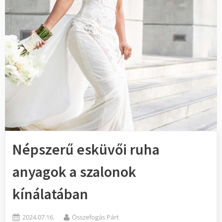
Népszerű esküvői ruha
anyagok a szalonok
kínálatában
Posted
By
2024.07.16.
Összefogás Párt