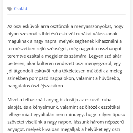
on
Család
Az őszi esküvők arra ösztönzik a menyasszonyokat, hogy
olyan szezonális ihletésű esküvői ruhákat válasszanak
maguknak a nagy napra, melyek segítenek kihasználni a
természetben rejlő szépséget, még nagyobb összhangot
teremtve ezáltal a megjelenés számára. Legyen szó akár
beltéren, akár kültéren rendezett őszi menyegzőről, egy
jól átgondolt esküvői ruha tökéletesen működik a meleg
színekben pompázó nappalokon, valamint a hűvösebb,
hangulatos őszi éjszakákon.
Mivel a felhasznált anyag biztosítja az esküvői ruha
alapját, és a kényelmünk, valamint az öltözék esztétikai
jellege miatt egyáltalán nem mindegy, hogy milyen típusú
szövetet viselünk a nagy napon, lássunk három népszerű
anyagot, melyek kiválóan megállják a helyüket egy őszi