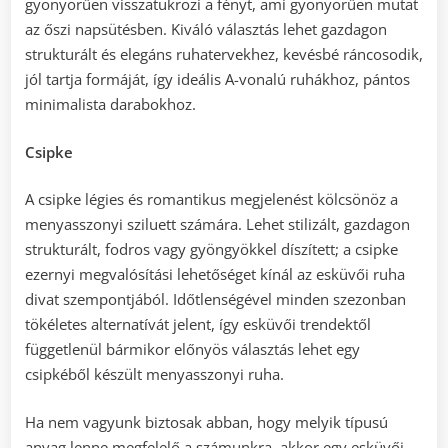
gyönyörűen visszatükrözi a fényt, ami gyönyörűen mutat
az őszi napsütésben. Kiváló választás lehet gazdagon
strukturált és elegáns ruhatervekhez, kevésbé ráncosodik,
jól tartja formáját, így ideális A-vonalú ruhákhoz, pántos
minimalista darabokhoz.
Csipke
A csipke légies és romantikus megjelenést kölcsönöz a
menyasszonyi sziluett számára. Lehet stilizált, gazdagon
strukturált, fodros vagy gyöngyökkel díszített; a csipke
ezernyi megvalósítási lehetőséget kínál az esküvői ruha
divat szempontjából. Időtlenségével minden szezonban
tökéletes alternatívát jelent, így esküvői trendektől
függetlenül bármikor előnyös választás lehet egy
csipkéből készült menyasszonyi ruha.
Ha nem vagyunk biztosak abban, hogy melyik típusú
anyag lenne megfelelő a számunkra, akkor egy esküvői