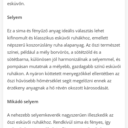
esküvőn.
Selyem
Ez a sima és fényűző anyag ideális választás lehet
kifinomult és klasszikus esküvői ruhákhoz, emellett
népszerű koszorúslány ruha alapanyag. Az őszi természet
színei, például a mély borvörös, a sötétzöld és a
sötétbarna, különösen jól harmonizálnak a selyemmel, és
pompásan mutatnak a mélyebb, gazdagabb színű esküvői
ruhákon. A nyáron köttetett menyegzőkkel ellentétben az
őszi hűvösebb hőmérséklet segít megelőzni ennek az
érzékeny anyagnak a hő révén okozott károsodását.
Mikádó selyem
A nehezebb selyemkeverék nagyszerűen illeszkedik az
őszi esküvői ruhákhoz. Rendkívül sima és fényes, így